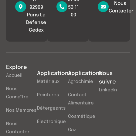
Nous
92909
53 11
Contacter
Paris La
00
Défense
Cedex
Explore
Applications
Applications
Nous
Accueil
Matériaux
Agrochimie
suivre
Nous
LinkedIn
Peintures
Contact
Connaître
Alimentaire
Détergeants
Nos Membres
Cosmétique
Électronique
Nous
Gaz
Contacter